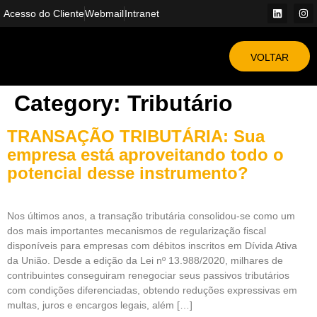
Acesso do Cliente
Webmail
Intranet
VOLTAR
Category:
Tributário
TRANSAÇÃO TRIBUTÁRIA: Sua
empresa está aproveitando todo o
potencial desse instrumento?
Nos últimos anos, a transação tributária consolidou-se como um
dos mais importantes mecanismos de regularização fiscal
disponíveis para empresas com débitos inscritos em Dívida Ativa
da União. Desde a edição da Lei nº 13.988/2020, milhares de
contribuintes conseguiram renegociar seus passivos tributários
com condições diferenciadas, obtendo reduções expressivas em
multas, juros e encargos legais, além […]