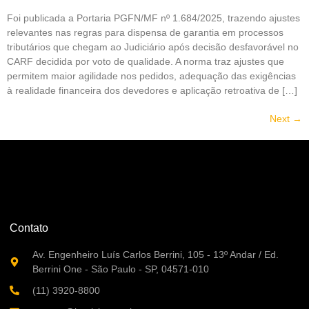
Foi publicada a Portaria PGFN/MF nº 1.684/2025, trazendo ajustes
relevantes nas regras para dispensa de garantia em processos
tributários que chegam ao Judiciário após decisão desfavorável no
CARF decidida por voto de qualidade. A norma traz ajustes que
permitem maior agilidade nos pedidos, adequação das exigências
à realidade financeira dos devedores e aplicação retroativa de […]
Next
→
Contato
Av. Engenheiro Luís Carlos Berrini, 105 - 13º Andar / Ed.
Berrini One - São Paulo - SP, 04571-010
(11) 3920-8800